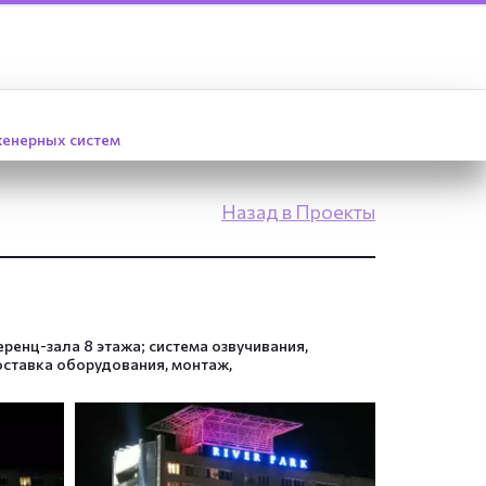
нженерных систем
Назад в Проекты
енц-зала 8 этажа; система озвучивания, 
ставка оборудования, монтаж, 